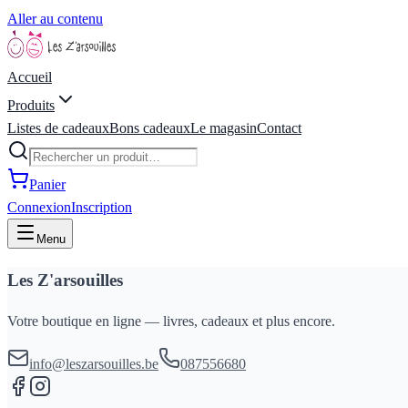
Aller au contenu
Accueil
Produits
Listes de cadeaux
Bons cadeaux
Le magasin
Contact
Panier
Connexion
Inscription
Menu
Les Z'arsouilles
Votre boutique en ligne — livres, cadeaux et plus encore.
info@leszarsouilles.be
087556680