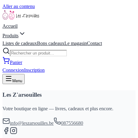
Aller au contenu
Accueil
Produits
Listes de cadeaux
Bons cadeaux
Le magasin
Contact
Panier
Connexion
Inscription
Menu
Les Z'arsouilles
Votre boutique en ligne — livres, cadeaux et plus encore.
info@leszarsouilles.be
087556680