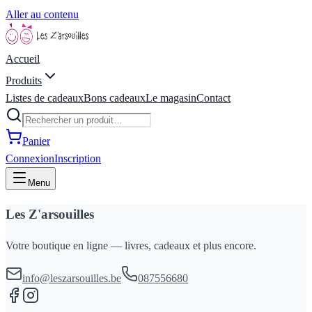
Aller au contenu
Accueil
Produits
Listes de cadeaux
Bons cadeaux
Le magasin
Contact
Panier
Connexion
Inscription
Menu
Les Z'arsouilles
Votre boutique en ligne — livres, cadeaux et plus encore.
info@leszarsouilles.be
087556680