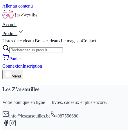
Aller au contenu
Accueil
Produits
Listes de cadeaux
Bons cadeaux
Le magasin
Contact
Panier
Connexion
Inscription
Menu
Les Z'arsouilles
Votre boutique en ligne — livres, cadeaux et plus encore.
info@leszarsouilles.be
087556680