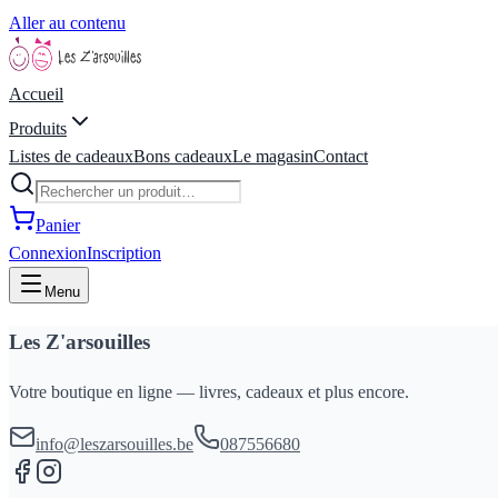
Aller au contenu
Accueil
Produits
Listes de cadeaux
Bons cadeaux
Le magasin
Contact
Panier
Connexion
Inscription
Menu
Les Z'arsouilles
Votre boutique en ligne — livres, cadeaux et plus encore.
info@leszarsouilles.be
087556680