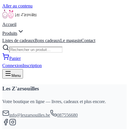
Aller au contenu
Accueil
Produits
Listes de cadeaux
Bons cadeaux
Le magasin
Contact
Panier
Connexion
Inscription
Menu
Les Z'arsouilles
Votre boutique en ligne — livres, cadeaux et plus encore.
info@leszarsouilles.be
087556680