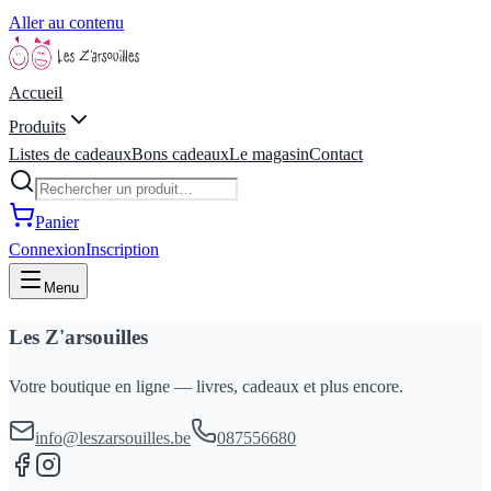
Aller au contenu
Accueil
Produits
Listes de cadeaux
Bons cadeaux
Le magasin
Contact
Panier
Connexion
Inscription
Menu
Les Z'arsouilles
Votre boutique en ligne — livres, cadeaux et plus encore.
info@leszarsouilles.be
087556680