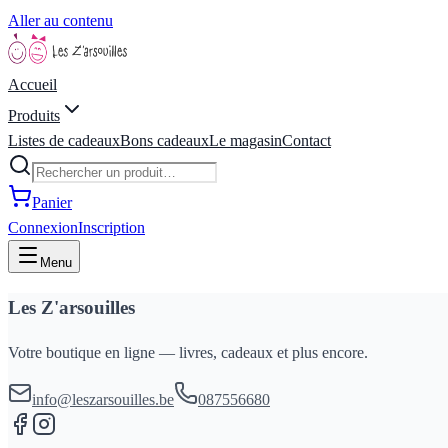
Aller au contenu
Accueil
Produits
Listes de cadeaux
Bons cadeaux
Le magasin
Contact
Panier
Connexion
Inscription
Menu
Les Z'arsouilles
Votre boutique en ligne — livres, cadeaux et plus encore.
info@leszarsouilles.be
087556680