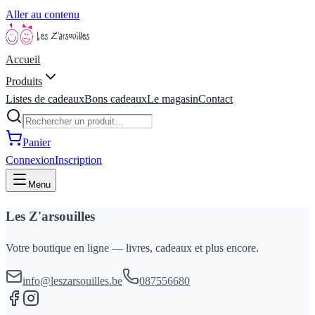
Aller au contenu
Accueil
Produits
Listes de cadeaux
Bons cadeaux
Le magasin
Contact
Panier
Connexion
Inscription
Menu
Les Z'arsouilles
Votre boutique en ligne — livres, cadeaux et plus encore.
info@leszarsouilles.be
087556680