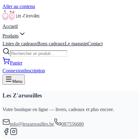
Aller au contenu
Accueil
Produits
Listes de cadeaux
Bons cadeaux
Le magasin
Contact
Panier
Connexion
Inscription
Menu
Les Z'arsouilles
Votre boutique en ligne — livres, cadeaux et plus encore.
info@leszarsouilles.be
087556680