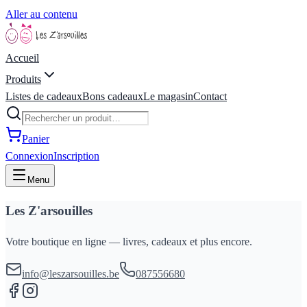
Aller au contenu
Accueil
Produits
Listes de cadeaux
Bons cadeaux
Le magasin
Contact
Panier
Connexion
Inscription
Menu
Les Z'arsouilles
Votre boutique en ligne — livres, cadeaux et plus encore.
info@leszarsouilles.be
087556680