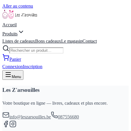
Aller au contenu
Accueil
Produits
Listes de cadeaux
Bons cadeaux
Le magasin
Contact
Panier
Connexion
Inscription
Menu
Les Z'arsouilles
Votre boutique en ligne — livres, cadeaux et plus encore.
info@leszarsouilles.be
087556680