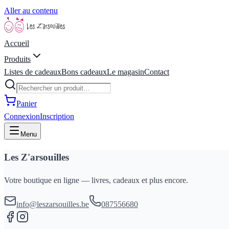
Aller au contenu
Accueil
Produits
Listes de cadeaux
Bons cadeaux
Le magasin
Contact
Panier
Connexion
Inscription
Menu
Les Z'arsouilles
Votre boutique en ligne — livres, cadeaux et plus encore.
info@leszarsouilles.be
087556680