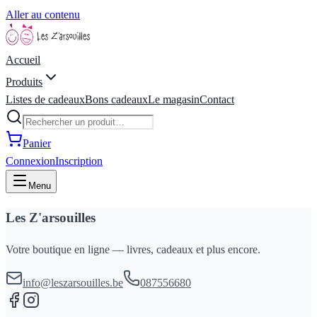
Aller au contenu
Accueil
Produits
Listes de cadeaux
Bons cadeaux
Le magasin
Contact
Panier
Connexion
Inscription
Menu
Les Z'arsouilles
Votre boutique en ligne — livres, cadeaux et plus encore.
info@leszarsouilles.be
087556680