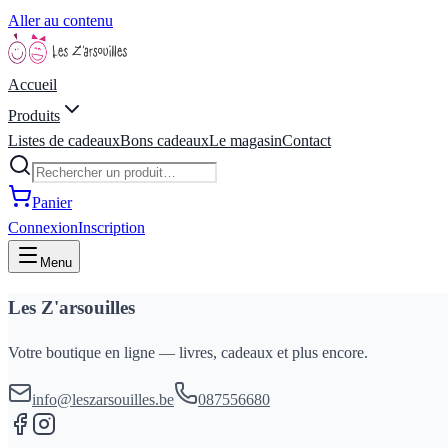
Aller au contenu
Accueil
Produits
Listes de cadeaux
Bons cadeaux
Le magasin
Contact
Panier
Connexion
Inscription
Menu
Les Z'arsouilles
Votre boutique en ligne — livres, cadeaux et plus encore.
info@leszarsouilles.be
087556680