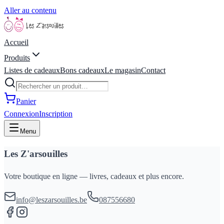
Aller au contenu
Accueil
Produits
Listes de cadeaux
Bons cadeaux
Le magasin
Contact
Panier
Connexion
Inscription
Menu
Les Z'arsouilles
Votre boutique en ligne — livres, cadeaux et plus encore.
info@leszarsouilles.be
087556680