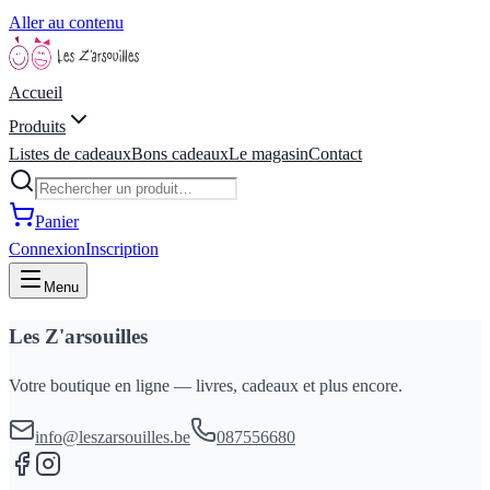
Aller au contenu
Accueil
Produits
Listes de cadeaux
Bons cadeaux
Le magasin
Contact
Panier
Connexion
Inscription
Menu
Les Z'arsouilles
Votre boutique en ligne — livres, cadeaux et plus encore.
info@leszarsouilles.be
087556680