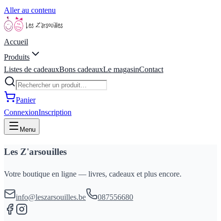
Aller au contenu
Accueil
Produits
Listes de cadeaux
Bons cadeaux
Le magasin
Contact
Panier
Connexion
Inscription
Menu
Les Z'arsouilles
Votre boutique en ligne — livres, cadeaux et plus encore.
info@leszarsouilles.be
087556680