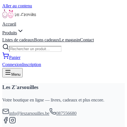
Aller au contenu
Accueil
Produits
Listes de cadeaux
Bons cadeaux
Le magasin
Contact
Panier
Connexion
Inscription
Menu
Les Z'arsouilles
Votre boutique en ligne — livres, cadeaux et plus encore.
info@leszarsouilles.be
087556680