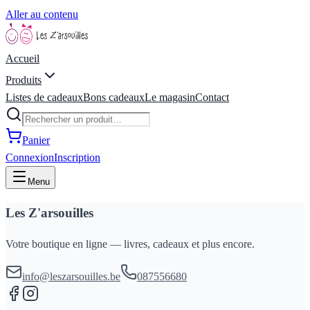
Aller au contenu
Accueil
Produits
Listes de cadeaux
Bons cadeaux
Le magasin
Contact
Panier
Connexion
Inscription
Menu
Les Z'arsouilles
Votre boutique en ligne — livres, cadeaux et plus encore.
info@leszarsouilles.be
087556680