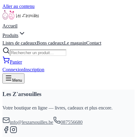
Aller au contenu
Accueil
Produits
Listes de cadeaux
Bons cadeaux
Le magasin
Contact
Panier
Connexion
Inscription
Menu
Les Z'arsouilles
Votre boutique en ligne — livres, cadeaux et plus encore.
info@leszarsouilles.be
087556680