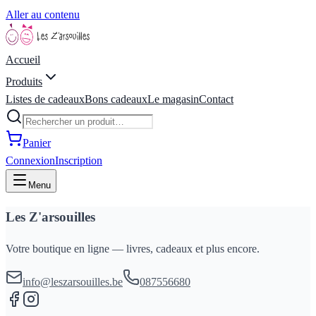
Aller au contenu
Accueil
Produits
Listes de cadeaux
Bons cadeaux
Le magasin
Contact
Panier
Connexion
Inscription
Menu
Les Z'arsouilles
Votre boutique en ligne — livres, cadeaux et plus encore.
info@leszarsouilles.be
087556680