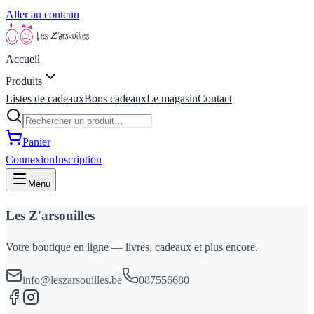
Aller au contenu
Accueil
Produits
Listes de cadeaux
Bons cadeaux
Le magasin
Contact
Panier
Connexion
Inscription
Menu
Les Z'arsouilles
Votre boutique en ligne — livres, cadeaux et plus encore.
info@leszarsouilles.be
087556680