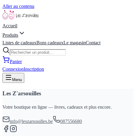
Aller au contenu
Accueil
Produits
Listes de cadeaux
Bons cadeaux
Le magasin
Contact
Panier
Connexion
Inscription
Menu
Les Z'arsouilles
Votre boutique en ligne — livres, cadeaux et plus encore.
info@leszarsouilles.be
087556680