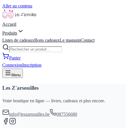
Aller au contenu
Accueil
Produits
Listes de cadeaux
Bons cadeaux
Le magasin
Contact
Panier
Connexion
Inscription
Menu
Les Z'arsouilles
Votre boutique en ligne — livres, cadeaux et plus encore.
info@leszarsouilles.be
087556680