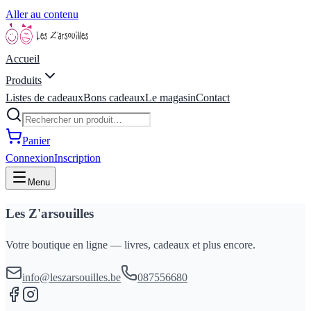
Aller au contenu
Accueil
Produits
Listes de cadeaux
Bons cadeaux
Le magasin
Contact
Panier
Connexion
Inscription
Menu
Les Z'arsouilles
Votre boutique en ligne — livres, cadeaux et plus encore.
info@leszarsouilles.be
087556680