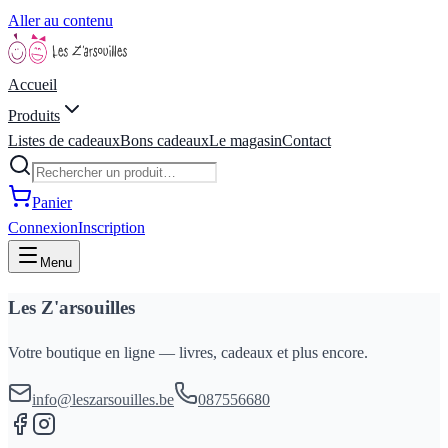
Aller au contenu
Accueil
Produits
Listes de cadeaux
Bons cadeaux
Le magasin
Contact
Panier
Connexion
Inscription
Menu
Les Z'arsouilles
Votre boutique en ligne — livres, cadeaux et plus encore.
info@leszarsouilles.be
087556680