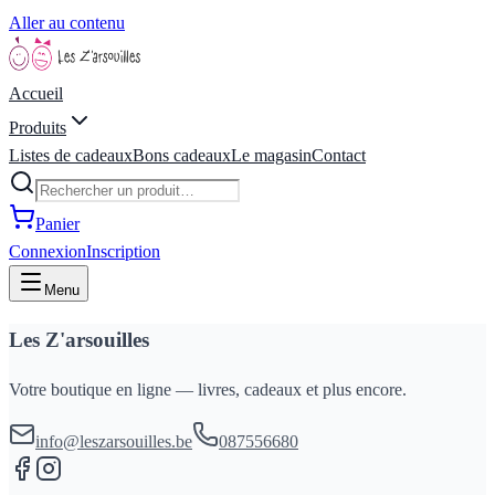
Aller au contenu
Accueil
Produits
Listes de cadeaux
Bons cadeaux
Le magasin
Contact
Panier
Connexion
Inscription
Menu
Les Z'arsouilles
Votre boutique en ligne — livres, cadeaux et plus encore.
info@leszarsouilles.be
087556680