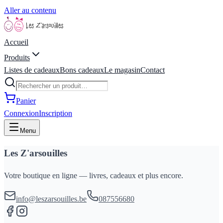
Aller au contenu
Accueil
Produits
Listes de cadeaux
Bons cadeaux
Le magasin
Contact
Panier
Connexion
Inscription
Menu
Les Z'arsouilles
Votre boutique en ligne — livres, cadeaux et plus encore.
info@leszarsouilles.be
087556680