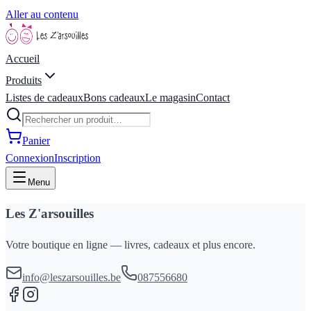
Aller au contenu
Accueil
Produits
Listes de cadeaux
Bons cadeaux
Le magasin
Contact
Panier
Connexion
Inscription
Menu
Les Z'arsouilles
Votre boutique en ligne — livres, cadeaux et plus encore.
info@leszarsouilles.be
087556680