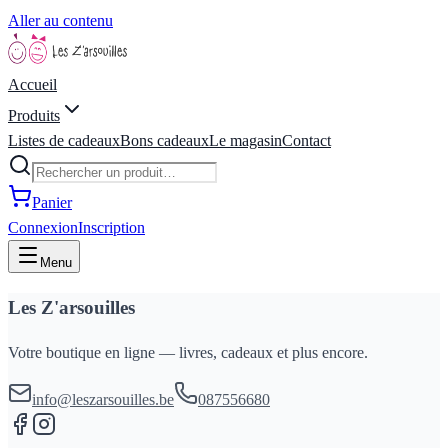
Aller au contenu
Accueil
Produits
Listes de cadeaux
Bons cadeaux
Le magasin
Contact
Panier
Connexion
Inscription
Menu
Les Z'arsouilles
Votre boutique en ligne — livres, cadeaux et plus encore.
info@leszarsouilles.be
087556680