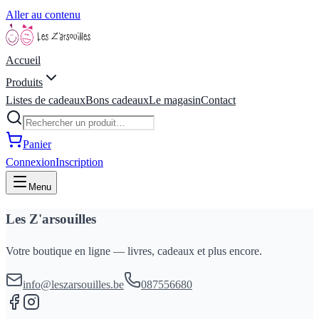
Aller au contenu
Accueil
Produits
Listes de cadeaux
Bons cadeaux
Le magasin
Contact
Panier
Connexion
Inscription
Menu
Les Z'arsouilles
Votre boutique en ligne — livres, cadeaux et plus encore.
info@leszarsouilles.be
087556680